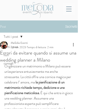
Post
Iscriviti
Tutti i post
Melòdia Eventi
Tutti i post
24 nov 2023
Tempo di lettura: 2 min
Errori da evitare quando si assume una
fiori
wedding planner a Milano
consigli
Organizzare un matrimonio a Milano può essere 
un'esperienza entusiasmante ma anche 
stressante. La città offre una cornice magica per 
celebrare l’ amore, ma 
la pianificazione di un 
matrimonio richiede tempo, dedizione e una 
pianificazione meticolosa.
 È qui che entra in gioco 
una wedding planner. Assumere una 
professionista esperta può semplificare 